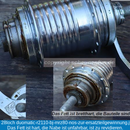
 28loch duomatic-r2110-bj-mrz80-nos-zur-ersatzteilgewinnung.
Das Fett ist hart, die Nabe ist unfahrbar, ist zu revidieren.