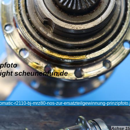
omatic-r2110-bj-mrz80-nos-zur-ersatzteilgewinnung-prinzipfoto.