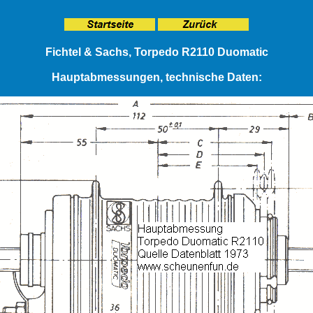
Fichtel & Sachs, Torpedo R2110 Duomatic
Hauptabmessungen, technische Daten: